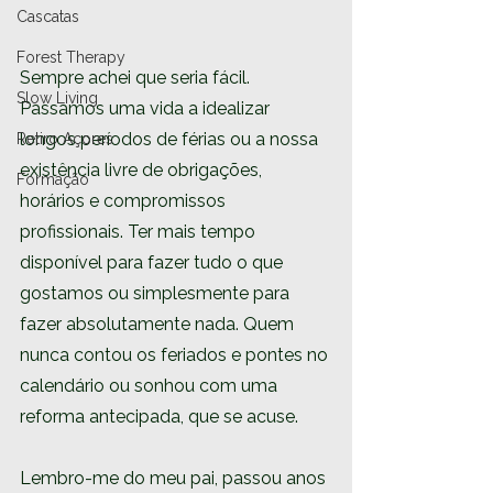
Cascatas
Forest Therapy
Sempre achei que seria fácil. 
Slow Living
Passamos uma vida a idealizar 
longos períodos de férias ou a nossa 
Retiro Açores
existência livre de obrigações, 
Formação
horários e compromissos 
profissionais. Ter mais tempo 
disponível para fazer tudo o que 
gostamos ou simplesmente para 
fazer absolutamente nada. Quem 
nunca contou os feriados e pontes no 
calendário ou sonhou com uma 
reforma antecipada, que se acuse.
Lembro-me do meu pai, passou anos 