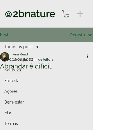
Registre-se
Post
Todos os posts
Ana Read
Todos os posts
29 de abr.
3 min de leitura
Abrandar é difícil.
Natureza
Floresta
Açores
Bem-estar
Mar
Termas