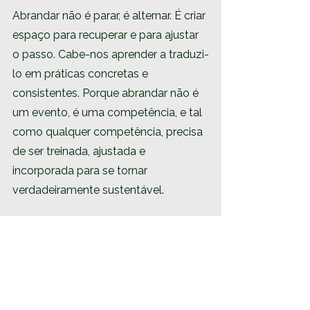
Abrandar não é parar, é alternar. É criar 
espaço para recuperar e para ajustar 
o passo. Cabe-nos aprender a traduzi-
lo em práticas concretas e 
consistentes. Porque abrandar não é 
um evento, é uma competência, e tal 
como qualquer competência, precisa 
de ser treinada, ajustada e 
incorporada para se tornar 
verdadeiramente sustentável.
E é precisamente aqui que este tema 
se cruza com a formação 
Curso 
Especialista em Conexão com a 
Natureza
. Não basta facilitar 
processos de abrandamento como 