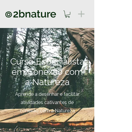
Curso Especialista
em Conexão com
a Natureza
Aprende a desenhar e facilitar
atividades cativantes de
conexão com a Natureza