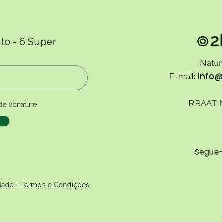
a experiência decorre com mais tranquilidade e sem preocupaç
to - 6 Super
Natur
info
E-mail:
RRAAT 
de 2bnature
Segue
cidade - Termos e Condições