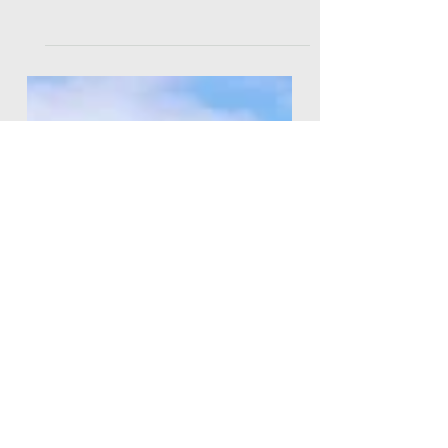
Transforma o teu Verão numa
aventura! Deixamos-te um
conjunto de DICAS para que tires o
máximo proveito desta experiência.