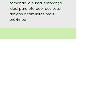
tornando-o numa lembrança
ideal para oferecer aos teus
amigos e familiares mais
próximos.
Guia de Bem-Estar Gratuito - 6
Super Poderes da Natureza
Aceito receber comunicações de 2bnature
Enviar
© 2025 2bnature - Política de
Privacidade - Termos e Condições
Nature & Wellbeing