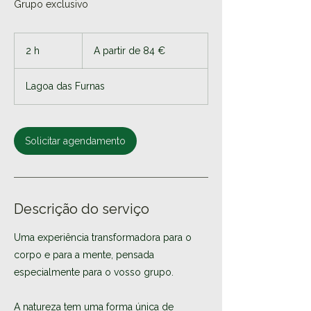
Grupo exclusivo
A
partir
2 h
2
A partir de 84 €
de
84
h
euros
Lagoa das Furnas
Solicitar agendamento
Descrição do serviço
Uma experiência transformadora para o
corpo e para a mente, pensada
especialmente para o vosso grupo.
A natureza tem uma forma única de