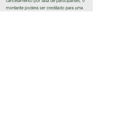
cancelamento por falta de participantes, o
montante poderá ser creditado para uma
nova atividade ou reembolsado.
O horário das atividades poderá ser
alterado ou cancelado devido a condições
meteorológicas ou outras circunstâncias
imprevistas.
Não recomendado para participantes com
problemas cardíacos ou outras condições
médicas graves. Alguns trilhos não são
aconselháveis para pessoas com
vertigens; por favor, entre em contacto
connosco para mais informações.
Informações de contato