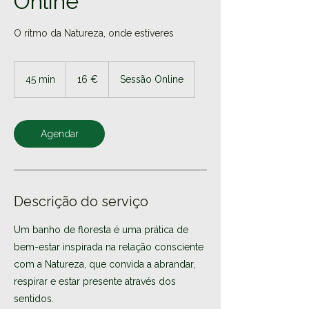
Online
O ritmo da Natureza, onde estiveres
16
euros
45 min
4
16 €
Sessão Online
5
m
i
n
Agendar
Descrição do serviço
Um banho de floresta é uma prática de
bem-estar inspirada na relação consciente
com a Natureza, que convida a abrandar,
respirar e estar presente através dos
sentidos.