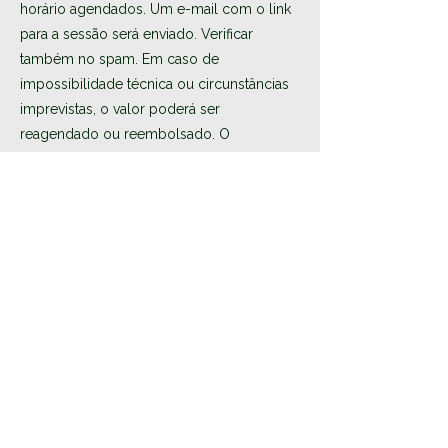
horário agendados. Um e-mail com o link
para a sessão será enviado. Verificar
também no spam. Em caso de
impossibilidade técnica ou circunstâncias
imprevistas, o valor poderá ser
reagendado ou reembolsado. O
participante é responsável por garantir
uma ligação à internet estável.
Esta prática de bem-estar não substitui
acompanhamento médico.
Informações de contato
969879000
info@misty-islands.com