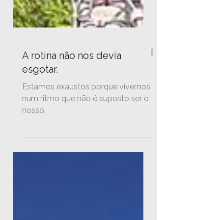
A rotina não nos devia
esgotar.
Estamos exaustos porque vivemos
num ritmo que não é suposto ser o
nosso.