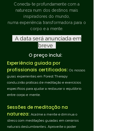
Conecta-te profundamente com a
natureza num dos destinos mais
inspiradores do mundo,
numa experiência transformadora para o
corpo e a mente.
A data será anunciada em
breve
O preço inclui:
Experiência guiada por
profissionais certificados:
Os nossos
guias experientes em Forest Therapy
conduzirão práticas de meditação e exercícios
específicos para ajudar a restaurar o equilíbrio
entre corpo e mente.
Sessões de meditação na
natureza:
Acalme a mente e diminua o
stress com meditações guiadas em cenários
naturais deslumbrantes. Aproveite o poder