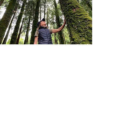
Milene Domingues
Apaixonada por viagens e pela
sabedoria ancestral, continua até
hoje a estudar a sabedoria de povos
antigos, em particular a medicina das
plantas e rituais sagrados. A sua
busca pelo conhecimento leva-a a
estudar medicina chinesa na UMC. ​