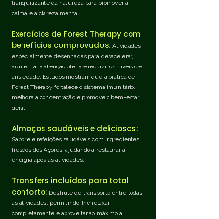
tranquilizante da natureza para promover a
calma e a clareza mental.
Exercícios de Forest Therapy com
benefícios comprovados:
Atividades
especialmente desenhadas para desacelerar,
aumentar a atenção plena e reduzir os níveis de
ansiedade. Estudos mostram que a prática de
Forest Therapy fortalece o sistema imunitário,
melhora a concentração e promove o bem-estar
geral.
Almoços saudáveis e deliciosos:
Saboreie refeições saudáveis com ingredientes
frescos dos Açores, ajudando a restaurar a
energia após as atividades.
Transfers incluídos para total
conforto:
Desfrute de transporte entre todas
as atividades, permitindo-lhe relaxar
completamente e aproveitar ao máximo a