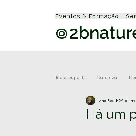
Eventos & Formação
Se
Todos os posts
Natureza
Flo
Ana Read
24 de ma
Cascatas
Forest Therapy
Há um p