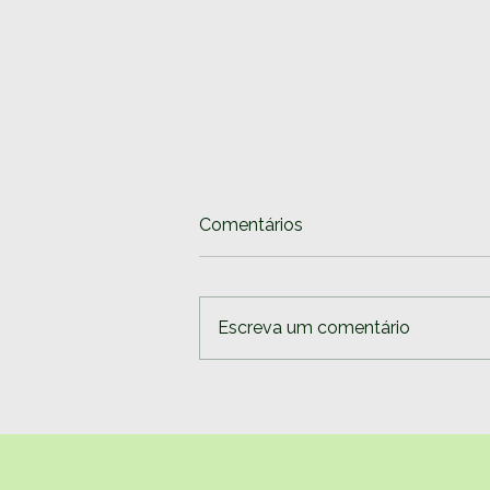
Comentários
Escreva um comentário
A melhor altura para
desligar o piloto automático