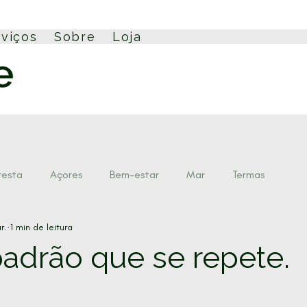
rviços
Sobre
Loja
resta
Açores
Bem-estar
Mar
Termas
r.
1 min de leitura
Slow Living
Retiro Açores
Formação
adrão que se repete.