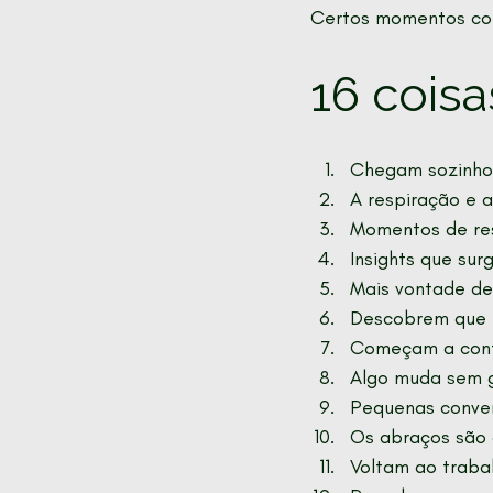
Certos momentos com
16 cois
Chegam sozinhos
A respiração e 
Momentos de resi
Insights que su
Mais vontade de
Descobrem que 
Começam a confi
Algo muda sem g
Pequenas conver
Os abraços são 
Voltam ao traba