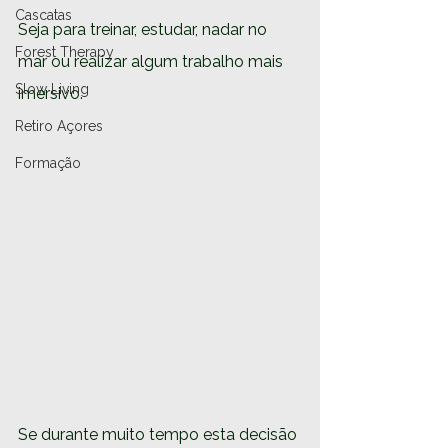
Cascatas
Seja para treinar, estudar, nadar no 
Forest Therapy
mar ou realizar algum trabalho mais 
Slow Living
imersivo.
Retiro Açores
Formação
Se durante muito tempo esta decisão 