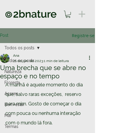
Registre-se
Post
Todos os posts
Ana
Todos os posts
21 de jun. de 2023
1 min de leitura
Uma brecha que se abre no
Natureza
espaço e no tempo
Floresta
A manhã é aquele momento do dia 
Açores
que, salvo raras exceções,  reservo 
para mim. Gosto de começar o dia 
Bem-estar
com pouca ou nenhuma interação 
Mar
com o mundo lá fora.
Termas