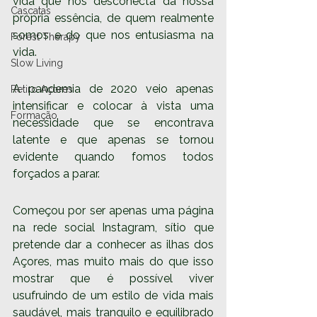
vida que nos desconecta da nossa 
Cascatas
própria essência, de quem realmente 
somos e do que nos entusiasma na 
Forest Therapy
vida.
Slow Living
A pandemia de 2020 veio apenas 
Retiro Açores
intensificar e colocar à vista uma 
Formação
necessidade que se encontrava 
latente e que apenas se tornou 
evidente quando fomos todos 
forçados a parar.
Começou por ser apenas uma página 
na rede social Instagram, sítio que 
pretende dar a conhecer as ilhas dos 
Açores, mas muito mais do que isso 
mostrar que é possível viver 
usufruindo de um estilo de vida mais 
saudável, mais tranquilo e equilibrado 