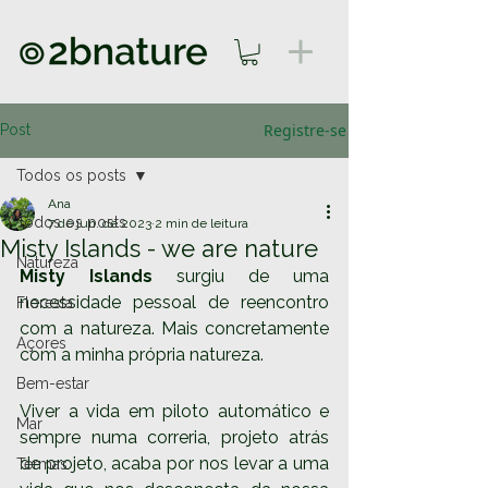
Registre-se
Post
Todos os posts
Ana
Todos os posts
7 de jun. de 2023
2 min de leitura
Misty Islands - we are nature
Natureza
Misty Islands
 surgiu de uma 
necessidade pessoal de reencontro 
Floresta
com a natureza. Mais concretamente 
Açores
com a minha própria natureza. 
Bem-estar
Viver a vida em piloto automático e 
Mar
sempre numa correria, projeto atrás 
de projeto, acaba por nos levar a uma 
Termas