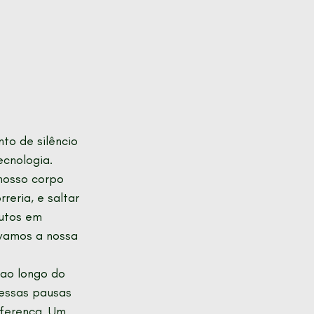
to de silêncio 
cnologia. 
nosso corpo 
reria, e saltar 
utos em 
ivamos a nossa 
ao longo do 
 essas pausas 
ferença. Um 