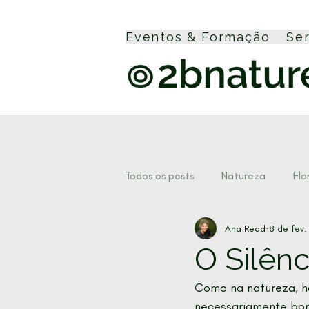
Eventos & Formação
Se
Todos os posts
Natureza
Flo
Ana Read
8 de fev
Cascatas
Forest Therapy
O Silênc
Como na natureza, h
necessariamente bom