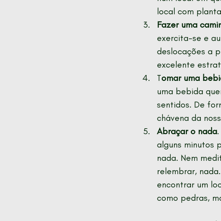
local com planta
Fazer uma cami
exercita-se e a
deslocações a p
excelente estrat
T
omar uma bebi
uma bebida quen
sentidos. De fo
chávena da noss
Abraçar o nada
.
alguns minutos 
nada. Nem medit
relembrar, nada.
encontrar um loc
como pedras, ma