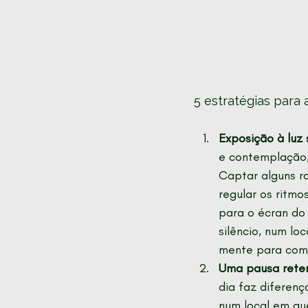
5 estratégias para 
Exposição à luz 
e contemplação,
Captar alguns ra
regular os ritmos
para o écran do
silêncio, num lo
mente para come
Uma pausa rete
dia faz diferenç
num local em qu