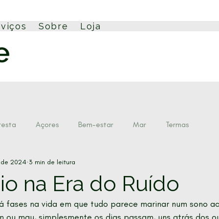
rviços
Sobre
Loja
resta
Açores
Bem-estar
Mar
Termas
. de 2024
3 min de leitura
Slow Living
Retiro Açores
Formação
io na Era do Ruído
á fases na vida em que tudo parece marinar num sono ac
 ou mau, simplesmente os dias passam, uns atrás dos o