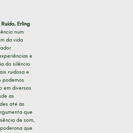
Ruído, Erling 
lêncio num 
m da vida 
rador 
experiências e 
a do silêncio 
is ruidosa e 
o podemos 
io em diversos 
sde as 
des até às 
Argumenta que 
usência de som, 
poderosa que 