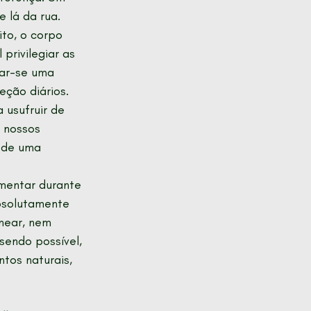
e lá da rua.
to, o corpo 
rivilegiar as 
lar-se uma 
eção diários.
 usufruir de 
 nossos 
 de uma 
imentar durante 
bsolutamente 
near, nem 
sendo possível, 
tos naturais, 