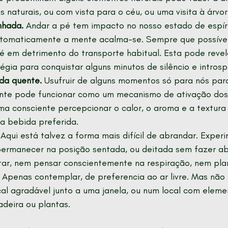
s naturais, ou com vista para o céu, ou uma visita à árvor
nhada.
 Andar a pé tem impacto no nosso estado de espíri
utomaticamente a mente acalma-se. Sempre que possível p
é em detrimento do transporte habitual. Esta pode reve
égia para conquistar alguns minutos de silêncio e introsp
da quente. 
Usufruir de alguns momentos só para nós para
te pode funcionar como um mecanismo de ativação dos
rma consciente percepcionar o calor, o aroma e a textura
a bebida preferida.
 Aqui está talvez a forma mais difícil de abrandar. Exper
permanecer na posição sentada, ou deitada sem fazer a
ar, nem pensar conscientemente na respiração, nem pla
 Apenas contemplar, de preferencia ao ar livre. Mas não 
al agradável junto a uma janela, ou num local com elemen
deira ou plantas.