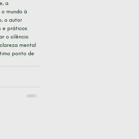
e, a 
m o mundo à 
o, o autor 
s e práticos 
 o silêncio 
 clareza mental 
ótimo ponto de 