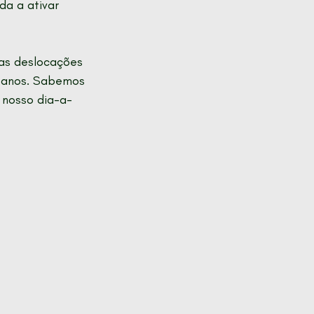
da a ativar 
as deslocações 
rbanos. Sabemos 
 nosso dia-a-