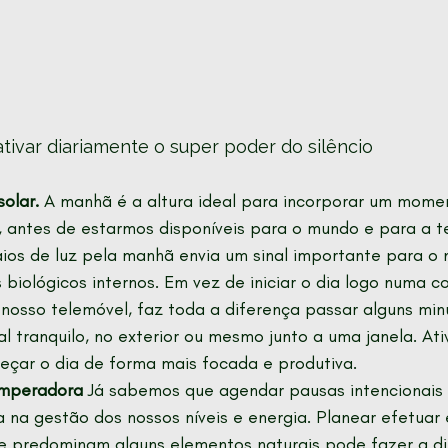
ativar diariamente o super poder do silêncio
solar.
 A manhã é a altura ideal para incorporar um momen
 antes de estarmos disponíveis para o mundo e para a te
ios de luz pela manhã envia um sinal importante para o 
 biológicos internos. Em vez de iniciar o dia logo numa cor
 nosso telemóvel, faz toda a diferença passar alguns min
cal tranquilo, no exterior ou mesmo junto a uma janela. At
çar o dia de forma mais focada e produtiva.
mperadora
 Já sabemos que agendar pausas intencionais 
a na gestão dos nossos níveis e energia. Planear efetuar
e predominam alguns elementos naturais pode fazer a di