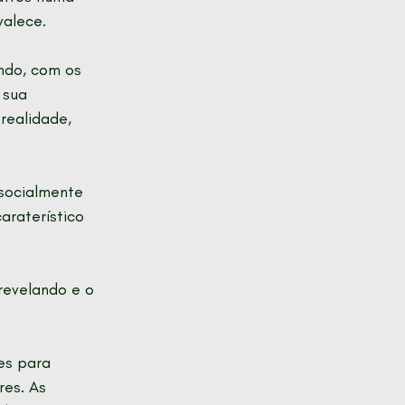
valece. 
ndo, com os 
 sua 
realidade, 
 socialmente 
raterístico 
revelando e o 
es para 
es. As 