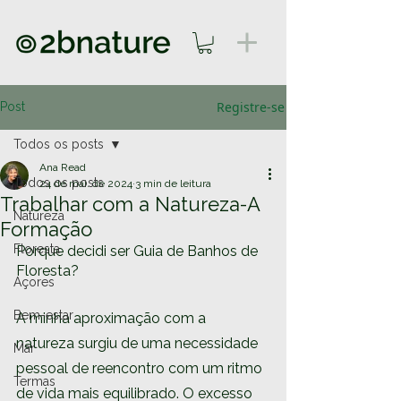
Registre-se
Post
Todos os posts
Ana Read
Todos os posts
24 de mai. de 2024
3 min de leitura
Trabalhar com a Natureza-A
Natureza
Formação
Floresta
Porque decidi ser Guia de Banhos de 
Floresta?
Açores
Bem-estar
A minha aproximação com a 
natureza surgiu de uma necessidade 
Mar
pessoal de reencontro com um ritmo 
Termas
de vida mais equilibrado. O excesso 