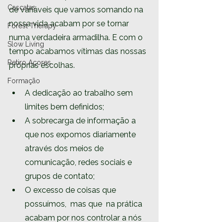
Cascatas
de variáveis que vamos somando na 
nossa vida acabam por se tornar 
Forest Therapy
numa verdadeira armadilha. E com o 
Slow Living
tempo acabamos vítimas das nossas 
Retiro Açores
próprias escolhas. 
Formação
A dedicação ao trabalho sem 
limites bem definidos; 
A sobrecarga de informação a 
que nos expomos diariamente 
através dos meios de 
comunicação, redes sociais e 
grupos de contato; 
O excesso de coisas que 
possuímos,  mas que  na prática 
acabam por nos controlar a nós 