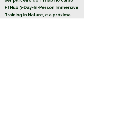
ser parceiro do FTHub no curso 
FTHub 3-Day-In-Person Immersive 
Training in Nature, e a próxima 
edição é já no próximo Outono, 
de 11 a 13 de Outubro, na ilha de 
São Miguel. 
Ainda vais a tempo de participares!
we are nature
Natureza
Floresta
Açores